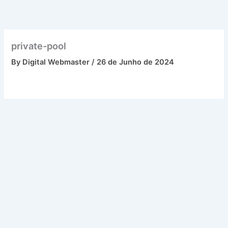
Skip
to
content
private-pool
By
Digital Webmaster
/
26 de Junho de 2024