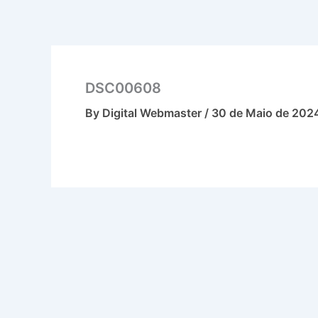
Skip
to
content
DSC00608
By
Digital Webmaster
/
30 de Maio de 202