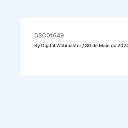
Skip
to
content
DSC01649
By
Digital Webmaster
/
30 de Maio de 202