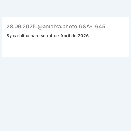
Skip
to
content
28.09.2025.@ameixa.photo.G&A-1645
By
carolina.narciso
/
4 de Abril de 2026